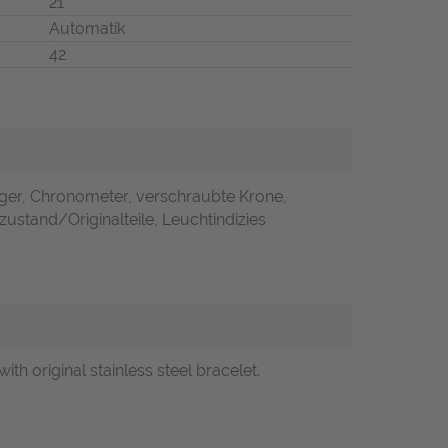
21
Automatik
42
iger, Chronometer, verschraubte Krone,
zustand/Originalteile, Leuchtindizies
th original stainless steel bracelet.