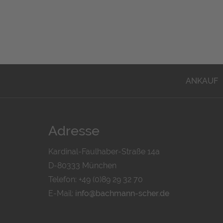
ANKAUF
Adresse
Kardinal-Faulhaber-Straße 14a
D-80333 München
Telefon: +49 (0)89 29 32 70
E-Mail:
info@bachmann-scher.de