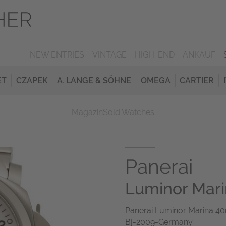
NEW ENTRIES
VINTAGE
HIGH-END
ANKAUF
ET
CZAPEK
A. LANGE & SÖHNE
OMEGA
CARTIER
Magazin
Sold Watches
Panerai
Luminor Mar
Panerai Luminor Marina 4
Bj-2009-Germany