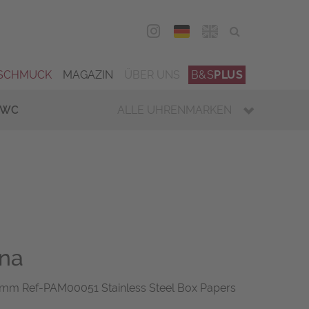
DEU
ENG
SCHMUCK
MAGAZIN
ÜBER UNS
B&S
PLUS
IWC
ALLE UHRENMARKEN
ina
0mm Ref-PAM00051 Stainless Steel Box Papers