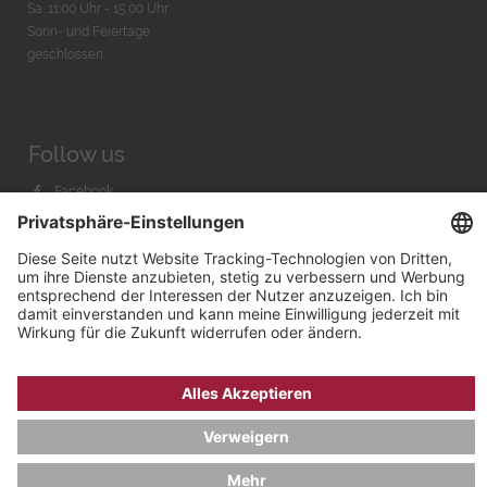
Sa. 11:00 Uhr - 15.00 Uhr
Sonn- und Feiertage
geschlossen
Follow us
Facebook
Instagram
Youtube
© 2026 by
Bachmann & Scher GmbH / Watchandco GmbH
DATENSCHUTZ
IMPRESSUM
VERSANDKOSTEN
AGB & WIDERRUF
COOKIE-EINSTELLUNGEN