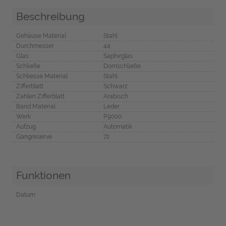
Beschreibung
Gehäuse Material
Stahl
Durchmesser
44
Glas
Saphirglas
Schließe
Dornschließe
Schliesse Material
Stahl
Zifferblatt
Schwarz
Zahlen Zifferblatt
Arabisch
Band Material
Leder
Werk
P.9000
Aufzug
Automatik
Gangreserve
72
Funktionen
Datum