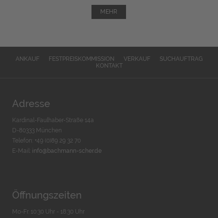
MEHR
ANKAUF
FESTPREISKOMMISSION
VERKAUF
SUCHAUFTRAG
KONTAKT
Adresse
Kardinal-Faulhaber-Straße 14a
D-80333 München
Telefon: +49 (0)89 29 32 70
E-Mail:
info@bachmann-scher.de
Öffnungszeiten
Mo-Fr. 10:30 Uhr - 18:30 Uhr