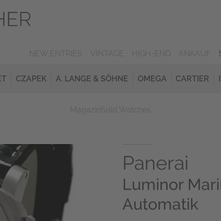
NEW ENTRIES
VINTAGE
HIGH-END
ANKAUF
ET
CZAPEK
A. LANGE & SÖHNE
OMEGA
CARTIER
Magazin
Sold Watches
Panerai
Luminor Mari
Automatik