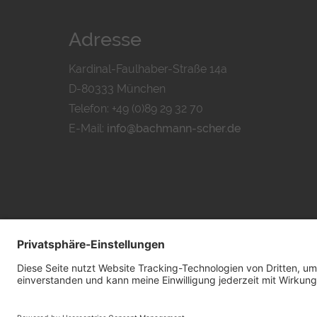
Adresse
Kardinal-Faulhaber-Straße 14a
D-80333 München
Telefon: +49 (0)89 29 32 70
E-Mail:
info@bachmann-scher.de
DATENSCHUTZ
I