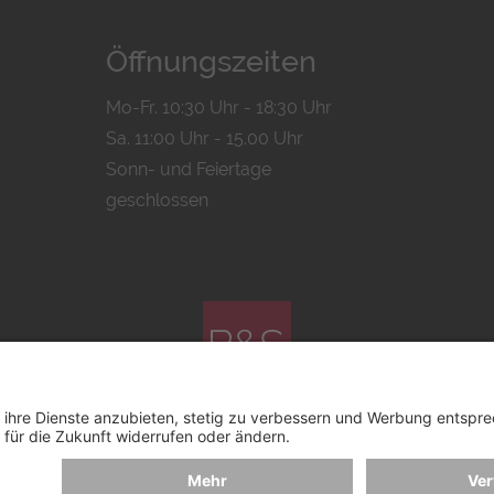
Öffnungszeiten
Mo-Fr. 10:30 Uhr - 18:30 Uhr
Sa. 11:00 Uhr - 15.00 Uhr
Sonn- und Feiertage
geschlossen
© 2026 by
Bachmann & Scher GmbH / Watchandco GmbH
MPRESSUM
VERSANDKOSTEN
AGB & WIDERRUF
COOK