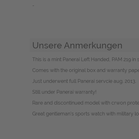
-
Unsere Anmerkungen
This is a mint Panerai Left Handed, PAM 219 in s
Comes with the original box and warranty pape
Just underwent full Panerai servcie aug. 2013.
Still under Panerai warranty!
Rare and discontinued model with crwon protect
Great gentleman's sports watch with military lo