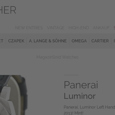
NEW ENTRIES
VINTAGE
HIGH-END
ANKAUF
ET
CZAPEK
A. LANGE & SÖHNE
OMEGA
CARTIER
Magazin
Sold Watches
Panerai
Luminor
Panerai, Luminor Left Hande
2013! Mint!