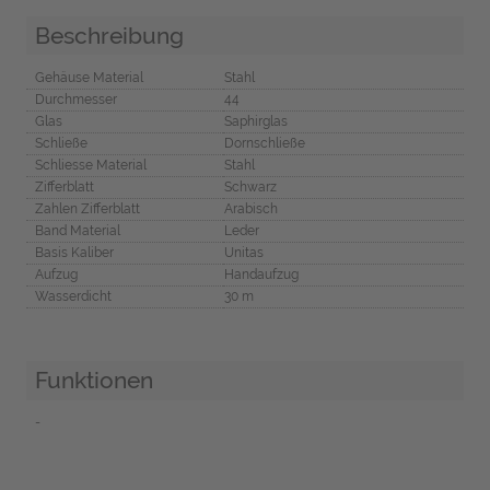
Beschreibung
Gehäuse Material
Stahl
Durchmesser
44
Glas
Saphirglas
Schließe
Dornschließe
Schliesse Material
Stahl
Zifferblatt
Schwarz
Zahlen Zifferblatt
Arabisch
Band Material
Leder
Basis Kaliber
Unitas
Aufzug
Handaufzug
Wasserdicht
30 m
Funktionen
-