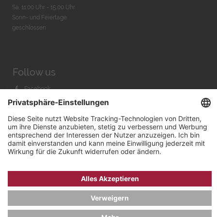
Sa. 11:00 Uhr - 15.00 Uhr
Sonn- und Feiertage
geschlossen
Follow us
Facebook
Instagram
Youtube
© 2026 by
Bachmann & Scher GmbH / Watchandco GmbH
DATENSCHUTZ
IMPRESSUM
VERSANDKOSTEN
AGB & WIDERRUF
COOKIE-EINSTELLUNGEN