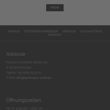
MEHR
ANKAUF
FESTPREISKOMMISSION
VERKAUF
SUCHAUFTRAG
KONTAKT
Adresse
Kardinal-Faulhaber-Straße 14a
D-80333 München
Telefon: +49 (0)89 29 32 70
E-Mail:
info@bachmann-scher.de
Öffnungszeiten
Mo-Fr. 10:30 Uhr - 18:30 Uhr