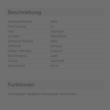
Beschreibung
Gehäuse Material
Stahl
Durchmesser
44
Glas
Saphirglas
Schließe
Faltschließe
Schliesse Material
Stahl
Zifferblatt
Schwarz
Zahlen Zifferblatt
Arabisch
Band Material
Leder
Aufzug
Automatik
Wasserdicht
100 m
Funktionen
Chronograph, doppelter Chronograph, Tachymeter