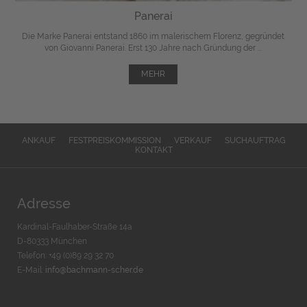
Panerai
Die Marke Panerai entstand 1860 im malerischem Florenz, gegründet
von Giovanni Panerai. Erst 130 Jahre nach Gründung der ...
MEHR
ANKAUF
FESTPREISKOMMISSION
VERKAUF
SUCHAUFTRAG
KONTAKT
Adresse
Kardinal-Faulhaber-Straße 14a
D-80333 München
Telefon: +49 (0)89 29 32 70
E-Mail:
info@bachmann-scher.de