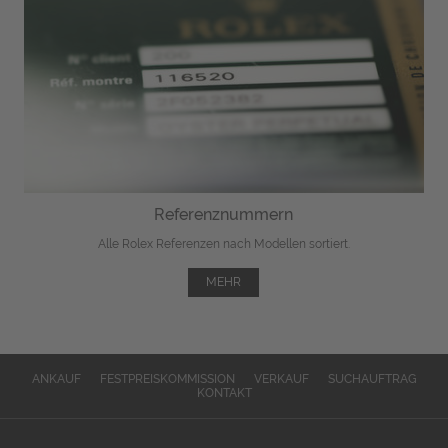
Referenznummern
Alle Rolex Referenzen nach Modellen sortiert.
MEHR
ANKAUF
FESTPREISKOMMISSION
VERKAUF
SUCHAUFTRAG
KONTAKT