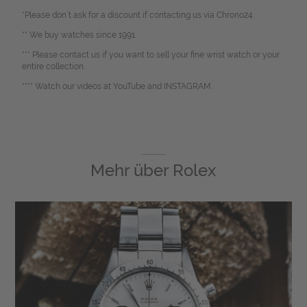
*Please don`t ask for a discount if contacting us via Chrono24.
** We buy watches since 1991.
*** Please contact us if you want to sell your fine wrist watch or your
entire collection.
**** Watch our videos at YouTube and INSTAGRAM.
Mehr über
Rolex