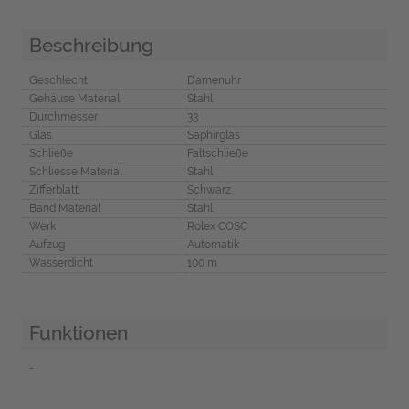
Beschreibung
Geschlecht
Damenuhr
Gehäuse Material
Stahl
Durchmesser
33
Glas
Saphirglas
Schließe
Faltschließe
Schliesse Material
Stahl
Zifferblatt
Schwarz
Band Material
Stahl
Werk
Rolex COSC
Aufzug
Automatik
Wasserdicht
100 m
Funktionen
-