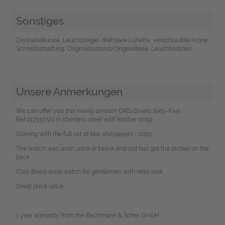
Sonstiges
Zentralsekunde, Leuchtzeiger, drehbare Lünette, verschraubte Krone,
Schnellschaltung, Originalzustand/Originalteile, Leuchtindizies
Unsere Anmerkungen
We can offer you this nearly unworn ORIS Divers Sixty-Five
Ref.017337720 in stainless steel with leather strap.
Coming with the full set of box and papers - 2019.
The watch was worn once or twice and still has got the sticker on the
back.
Cool divers wrist watch for gentlemen with retro look.
Great price value.
1 year warranty from the Bachmann & Scher GmbH.