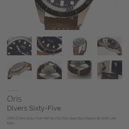
Oris
Divers Sixty-Five
ORIS Divers Sixty-Five Ref-01-733-7720 Steel Box Papers Bj-2016 Like
New