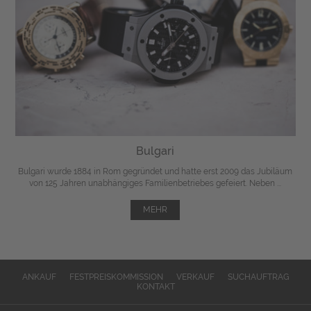
Bulgari
Bulgari wurde 1884 in Rom gegründet und hatte erst 2009 das Jubiläum
von 125 Jahren unabhängiges Familienbetriebes gefeiert. Neben ...
MEHR
ANKAUF
FESTPREISKOMMISSION
VERKAUF
SUCHAUFTRAG
KONTAKT