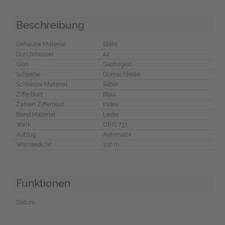
Beschreibung
Gehäuse Material
Stahl
Durchmesser
42
Glas
Saphirglas
Schließe
Dornschließe
Schliesse Material
Silber
Zifferblatt
Blau
Zahlen Zifferblatt
Index
Band Material
Leder
Werk
ORIS 733
Aufzug
Automatik
Wasserdicht
100 m
Funktionen
Datum