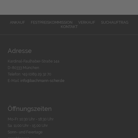
ANKAUF
FESTPREISKOMMISSION
VERKAUF
SUCHAUFTRAG
KONTAKT
Adresse
Kardinal-Faulhaber-Straße 14a
D-80333 München
Telefon: +49 (0)89 29 32 70
E-Mail:
info@bachmann-scher.de
Öffnungszeiten
Mo-Fr. 10:30 Uhr - 18:30 Uhr
Sa. 11:00 Uhr - 15.00 Uhr
Sonn- und Feiertage