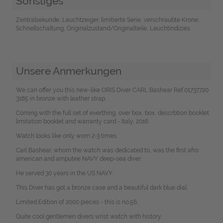
Sonstiges
Zentralsekunde, Leuchtzeiger, limitierte Serie, verschraubte Krone,
Schnellschaltung, Originalzustand/Originalteile, Leuchtindizies
Unsere Anmerkungen
We can offer you this new-like ORIS Diver CARL Bashear Ref.01737720
3185 in bronze with leather strap.
Coming with the full set of everthing, over box, box, descrbtion booklet
limitation booklet and warranty card - Italy, 2016.
Watch looks like only worn 2-3 times.
Carl Bashear, whom the watch was dedicated to, was the first afro
american and amputee NAVY deep-sea diver.
He served 30 years in the US NAVY.
This Diver has got a bronze case and a beautiful dark blue dial.
Limited Edition of 2000 pieces - this is no.56.
Quite cool gentlemen divers wrist watch with history.