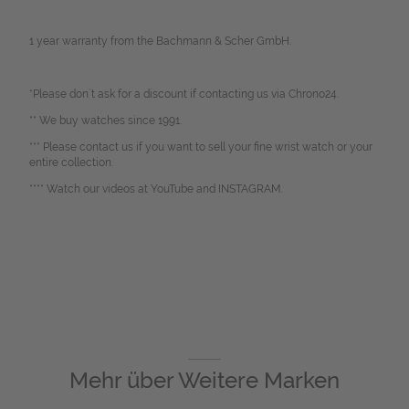
1 year warranty from the Bachmann & Scher GmbH.
*Please don`t ask for a discount if contacting us via Chrono24.
** We buy watches since 1991.
*** Please contact us if you want to sell your fine wrist watch or your
entire collection.
**** Watch our videos at YouTube and INSTAGRAM.
Mehr über
Weitere Marken