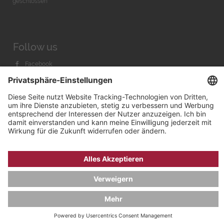
geschlossen
Follow us
Facebook
Instagram
Youtube
© 2026 by
Bachmann & Scher GmbH / Watchandco GmbH
DATENSCHUTZ
IMPRESSUM
VERSANDKOSTEN
AGB & WIDERRUF
COOKIE-EINSTELLUNGEN