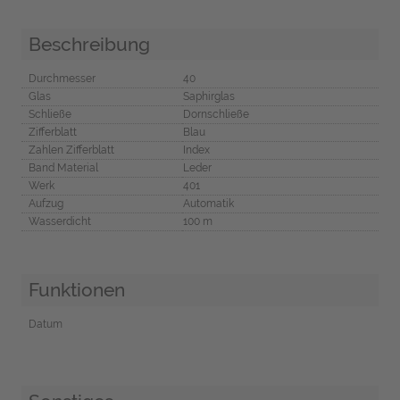
Beschreibung
Durchmesser
40
Glas
Saphirglas
Schließe
Dornschließe
Zifferblatt
Blau
Zahlen Zifferblatt
Index
Band Material
Leder
Werk
401
Aufzug
Automatik
Wasserdicht
100 m
Funktionen
Datum