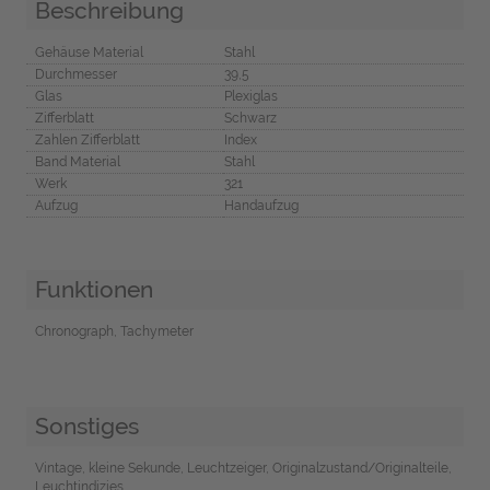
Beschreibung
Gehäuse Material
Stahl
Durchmesser
39,5
Glas
Plexiglas
Zifferblatt
Schwarz
Zahlen Zifferblatt
Index
Band Material
Stahl
Werk
321
Aufzug
Handaufzug
Funktionen
Chronograph, Tachymeter
Sonstiges
Vintage, kleine Sekunde, Leuchtzeiger, Originalzustand/Originalteile,
Leuchtindizies