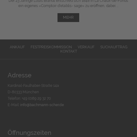
Der 23 Jährige Louis Brandt entschied sich 1848 in La Chaux-de-Fonds
ein eigenes «Comptoir d'etablis- sage» zu eröffnen, dabei ...
MEHR
ANKAUF
FESTPREISKOMMISSION
VERKAUF
SUCHAUFTRAG
KONTAKT
Adresse
Kardinal-Faulhaber-Straße 14a
D-80333 München
Telefon: +49 (0)89 29 32 70
E-Mail:
info@bachmann-scher.de
Öffnungszeiten