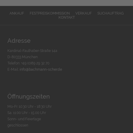
ANKAUF
FESTPREISKOMMISSION
VERKAUF
SUCHAUFTRAG
KONTAKT
Adresse
Kardinal-Faulhaber-Straße 14a
D-80333 München
Telefon: +49 (0)89 29 32 70
E-Mail:
info@bachmann-scher.de
Öffnungszeiten
Mo-Fr. 10:30 Uhr - 18:30 Uhr
Sa. 11:00 Uhr - 15.00 Uhr
Sonn- und Feiertage
geschlossen