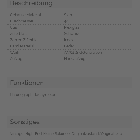
Beschreibung
Gehäuse Material
Stahl
Durchmesser
40
Glas
Plexiglas
Zifferblatt
Schwarz
Zahlen Zifferblatt
Index
Band Material
Leder
Werk
A3.321 2nd Generation
Aufzug
Handaufzug
Funktionen
Chronograph, Tachymeter
Sonstiges
Vintage, High-End, kleine Sekunde, Originalzustand/Originalteile