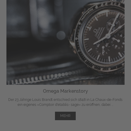
Omega Markenstory
Der 23 Jährige Louis Brandt entschied sich 1848 in La Chaux-de-Fonds
ein eigenes «Comptoir d'etablis- sage» zu eröffnen, dabei ...
MEHR