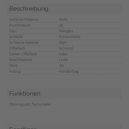
Beschreibung
Gehäuse Material
Stahl
Durchmesser
38
Glas
Plexiglas
Schließe
Dornschließe
Schliesse Material
Stahl
Zifferblatt
Schwarz
Zahlen Zifferblatt
Index
Band Material
Leder
Werk
321
Aufzug
Handaufzug
Funktionen
Chronograph, Tachymeter