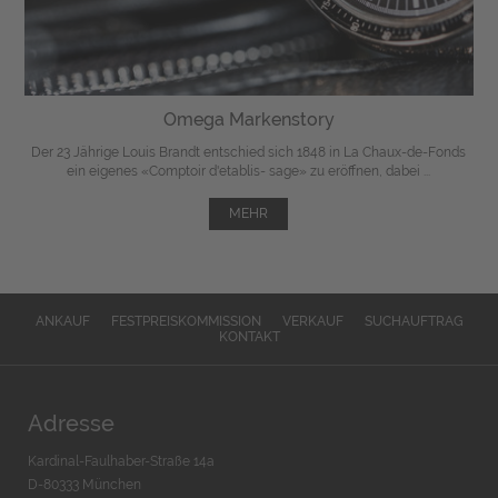
Omega Markenstory
Der 23 Jährige Louis Brandt entschied sich 1848 in La Chaux-de-Fonds
ein eigenes «Comptoir d'etablis- sage» zu eröffnen, dabei ...
MEHR
ANKAUF
FESTPREISKOMMISSION
VERKAUF
SUCHAUFTRAG
KONTAKT
Adresse
Kardinal-Faulhaber-Straße 14a
D-80333 München