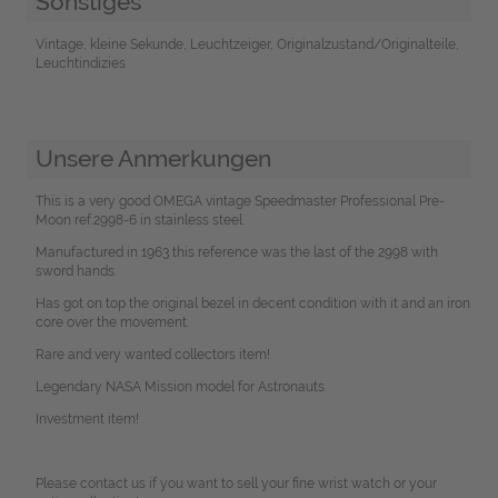
Sonstiges
Vintage, kleine Sekunde, Leuchtzeiger, Originalzustand/Originalteile,
Leuchtindizies
Unsere Anmerkungen
This is a very good OMEGA vintage Speedmaster Professional Pre-
Moon ref.2998-6 in stainless steel.
Manufactured in 1963 this reference was the last of the 2998 with
sword hands.
Has got on top the original bezel in decent condition with it and an iron
core over the movement.
Rare and very wanted collectors item!
Legendary NASA Mission model for Astronauts.
Investment item!
Please contact us if you want to sell your fine wrist watch or your