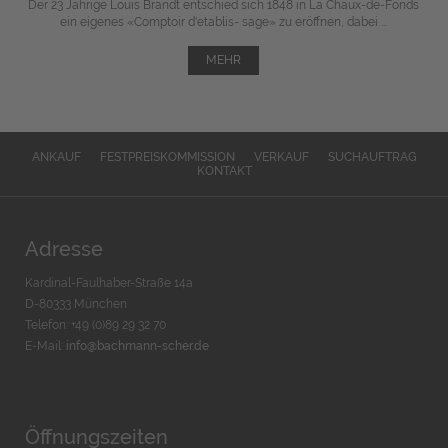
Der 23 Jährige Louis Brandt entschied sich 1848 in La Chaux-de-Fonds
ein eigenes «Comptoir d'etablis- sage» zu eröffnen, dabei ...
MEHR
ANKAUF
FESTPREISKOMMISSION
VERKAUF
SUCHAUFTRAG
KONTAKT
Adresse
Kardinal-Faulhaber-Straße 14a
D-80333 München
Telefon: +49 (0)89 29 32 70
E-Mail:
info@bachmann-scher.de
Öffnungszeiten