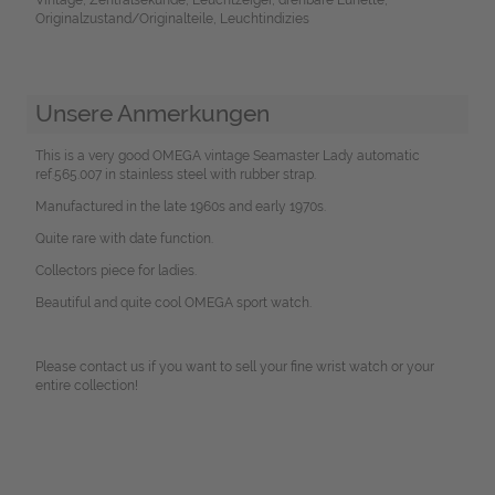
Originalzustand/Originalteile, Leuchtindizies
Unsere Anmerkungen
This is a very good OMEGA vintage Seamaster Lady automatic
ref.565.007 in stainless steel with rubber strap.
Manufactured in the late 1960s and early 1970s.
Quite rare with date function.
Collectors piece for ladies.
Beautiful and quite cool OMEGA sport watch.
Please contact us if you want to sell your fine wrist watch or your
entire collection!