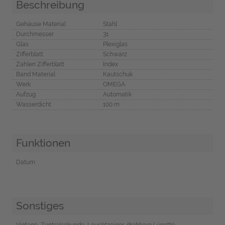
Beschreibung
Gehäuse Material
Stahl
Durchmesser
31
Glas
Plexiglas
Zifferblatt
Schwarz
Zahlen Zifferblatt
Index
Band Material
Kautschuk
Werk
OMEGA
Aufzug
Automatik
Wasserdicht
100 m
Funktionen
Datum
Sonstiges
Vintage, Zentralsekunde, Leuchtzeiger, drehbare Lünette,