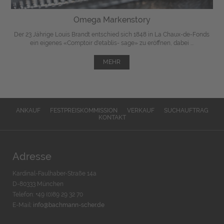
Omega Markenstory
Der 23 Jährige Louis Brandt entschied sich 1848 in La Chaux-de-Fonds
ein eigenes «Comptoir d'etablis- sage» zu eröffnen, dabei ...
MEHR
ANKAUF
FESTPREISKOMMISSION
VERKAUF
SUCHAUFTRAG
KONTAKT
Adresse
Kardinal-Faulhaber-Straße 14a
D-80333 München
Telefon: +49 (0)89 29 32 70
E-Mail:
info@bachmann-scher.de