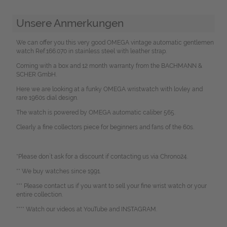
Unsere Anmerkungen
We can offer you this very good OMEGA vintage automatic gentlemen
watch Ref.166.070 in stainless steel with leather strap.
Coming with a box and 12 month warranty from the BACHMANN &
SCHER GmbH.
Here we are looking at a funky OMEGA wristwatch with lovley and
rare 1960s dial design.
The watch is powered by OMEGA automatic caliber 565.
Clearly a fine collectors piece for beginners and fans of the 60s.
*Please don`t ask for a discount if contacting us via Chrono24.
** We buy watches since 1991.
*** Please contact us if you want to sell your fine wrist watch or your
entire collection.
**** Watch our videos at YouTube and INSTAGRAM.