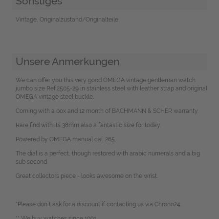
Sonstiges
Vintage, Originalzustand/Originalteile
Unsere Anmerkungen
We can offer you this very good OMEGA vintage gentleman watch
jumbo size Ref.2505-29 in stainless steel with leather strap and original
OMEGA vintage steel buckle.
Coming with a box and 12 month of BACHMANN & SCHER warranty.
Rare find with its 38mm also a fantastic size for today.
Powered by OMEGA manual cal. 265.
The dial is a perfect, though restored with arabic numerals and a big
sub second.
Great collectors piece - looks awesome on the wrist.
*Please don`t ask for a discount if contacting us via Chrono24.
** We buy watches since 1991.