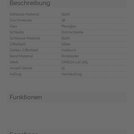
Beschreibung
Gehäuse Material
Stahl
Durchmesser
38
Glas
Plexiglas
Schließe
Dornschließe
Schliesse Material
Stahl
Zifferblatt
Silber
Zahlen Zifferblatt
Arabisch
Band Material
Rindsleder
Werk
OMEGA cal-265
Anzahl Steine
15
Aufzug
Handaufzug
Funktionen
-