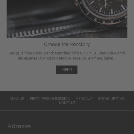
Omega Markenstory
Der 23 Jährige Louis Brandt entschied sich 1848 in La Chaux-de-Fonds
ein eigenes «Comptoir d'etablis- sage» zu eröffnen, dabei ...
MEHR
ANKAUF
FESTPREISKOMMISSION
VERKAUF
SUCHAUFTRAG
KONTAKT
Adresse