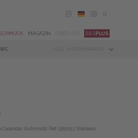
DEU
ENG
SCHMUCK
MAGAZIN
ÜBER UNS
B&S
PLUS
IWC
ALLE UHRENMARKEN
r
Calendar Automatic Ref-382053 Stainless