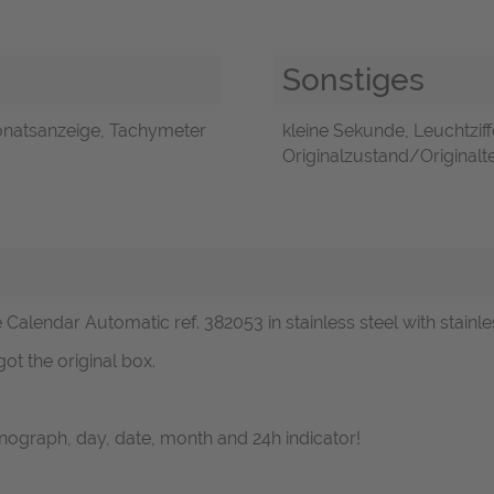
Sonstiges
natsanzeige, Tachymeter
kleine Sekunde, Leuchtziff
Originalzustand/Originalte
lendar Automatic ref. 382053 in stainless steel with stainles
t the original box.
graph, day, date, month and 24h indicator!