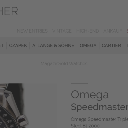
NEW ENTRIES
VINTAGE
HIGH-END
ANKAUF
ET
CZAPEK
A. LANGE & SÖHNE
OMEGA
CARTIER
Magazin
Sold Watches
Omega
Speedmaste
Omega Speedmaster Triple 
Steel Bj-2000