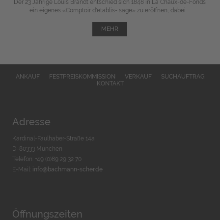
Der 23 Jährige Louis Brandt entschied sich 1848 in La Chaux-de-Fonds
ein eigenes «Comptoir d'etablis- sage» zu eröffnen, dabei ...
MEHR
ANKAUF
FESTPREISKOMMISSION
VERKAUF
SUCHAUFTRAG
KONTAKT
Adresse
Kardinal-Faulhaber-Straße 14a
D-80333 München
Telefon: +49 (0)89 29 32 70
E-Mail:
info@bachmann-scher.de
Öffnungszeiten