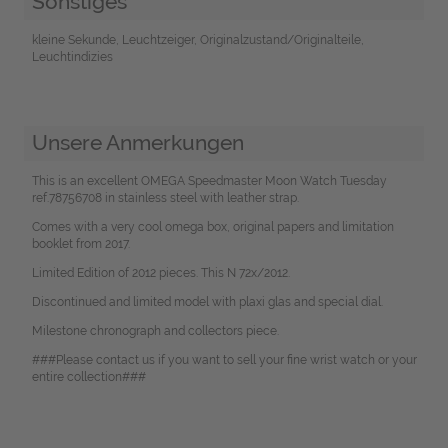
Sonstiges
kleine Sekunde, Leuchtzeiger, Originalzustand/Originalteile,
Leuchtindizies
Unsere Anmerkungen
This is an excellent OMEGA Speedmaster Moon Watch Tuesday
ref.78756708 in stainless steel with leather strap.
Comes with a very cool omega box, original papers and limitation
booklet from 2017.
Limited Edition of 2012 pieces. This N 72x/2012.
Discontinued and limited model with plaxi glas and special dial.
Milestone chronograph and collectors piece.
###Please contact us if you want to sell your fine wrist watch or your
entire collection###