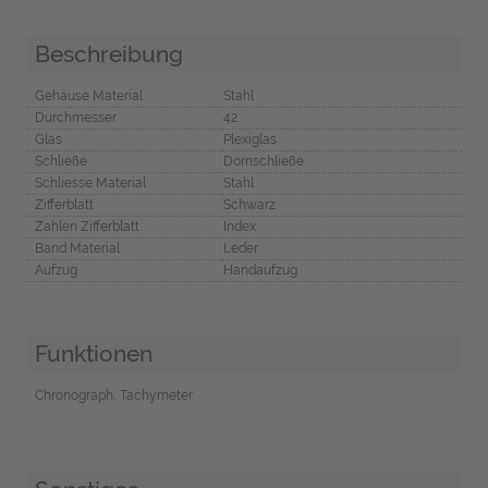
Beschreibung
Gehäuse Material
Stahl
Durchmesser
42
Glas
Plexiglas
Schließe
Dornschließe
Schliesse Material
Stahl
Zifferblatt
Schwarz
Zahlen Zifferblatt
Index
Band Material
Leder
Aufzug
Handaufzug
Funktionen
Chronograph, Tachymeter