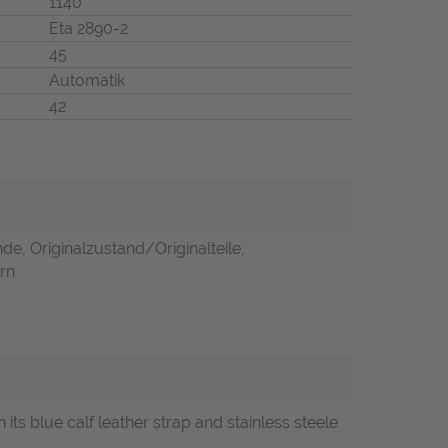
1140
Eta 2890-2
45
Automatik
42
de, Originalzustand/Originalteile,
ern
on its blue calf leather strap and stainless steele