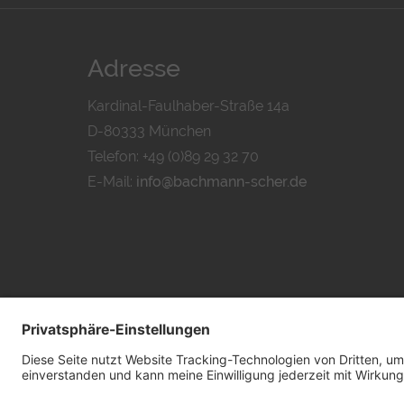
Adresse
Kardinal-Faulhaber-Straße 14a
D-80333 München
Telefon: +49 (0)89 29 32 70
E-Mail:
info@bachmann-scher.de