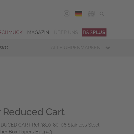
DEU
ENG
SCHMUCK
MAGAZIN
ÜBER UNS
B&S
PLUS
IWC
ALLE UHRENMARKEN
 Reduced Cart
CED CART Ref 3810-80-08 Stainless Steel
her Box Papers Bj-1993