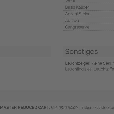
Werk
Basis Kaliber
Anzahl Steine
Aufzug
Gangreserve
Sonstiges
Leuchtzeiger, kleine Sekun
Leuchtindizies, Leuchtziff
DMASTER REDUCED
CART,
R
ef.
3510.80.00,
in stainless steel 