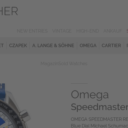
NEW ENTRIES
VINTAGE
HIGH-END
ANKAUF
ET
CZAPEK
A. LANGE & SÖHNE
OMEGA
CARTIER
Magazin
Sold Watches
Omega
Speedmaster
OMEGA SPEEDMASTER REDU
Blue Dial Michael Schumac