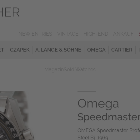
NEW ENTRIES
VINTAGE
HIGH-END
ANKAUF
ET
CZAPEK
A. LANGE & SÖHNE
OMEGA
CARTIER
Magazin
Sold Watches
Omega
Speedmaste
OMEGA Speedmaster Profes
Steel Bj-1969