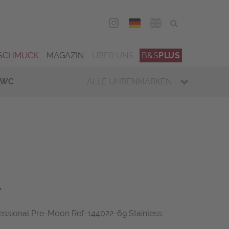
DEU
ENG
SCHMUCK
MAGAZIN
ÜBER UNS
B&S
PLUS
IWC
ALLE UHRENMARKEN
r
sional Pre-Moon Ref-144022-69 Stainless