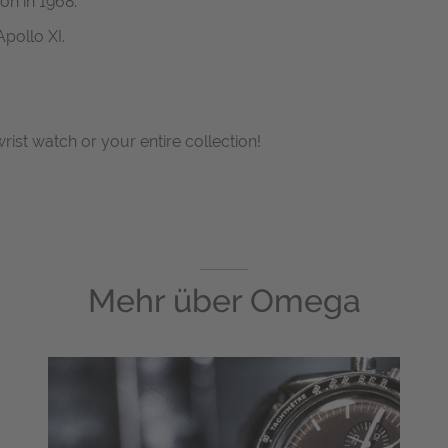
on in 1968.
pollo XI.
wrist watch or your entire collection!
Mehr über
Omega