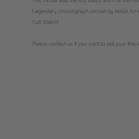
This model was the first watch worn on the mo
Legendary chronograph chosen by NASA for A
Cult Watch!
Please contact us if you want to sell your fine 