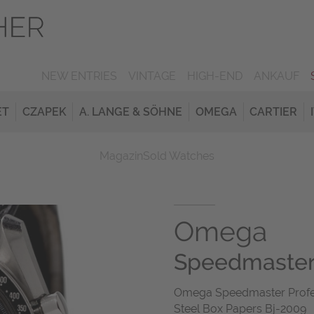
NEW ENTRIES
VINTAGE
HIGH-END
ANKAUF
ET
CZAPEK
A. LANGE & SÖHNE
OMEGA
CARTIER
Magazin
Sold Watches
Omega
Speedmaster 
Omega Speedmaster Profes
Steel Box Papers Bj-2009