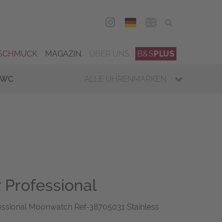
DEU
ENG
SCHMUCK
MAGAZIN
ÜBER UNS
B&S
PLUS
IWC
ALLE UHRENMARKEN
Professional
sional Moonwatch Ref-38705031 Stainless