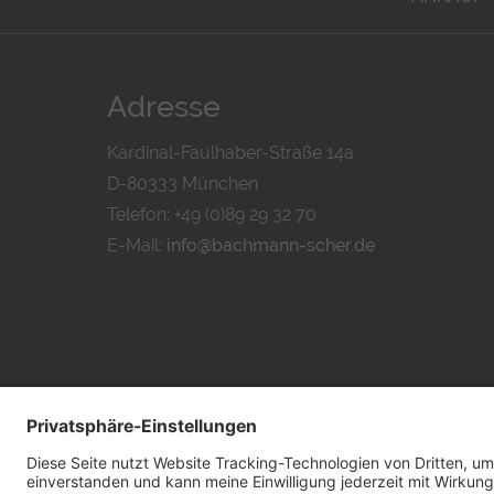
Adresse
Kardinal-Faulhaber-Straße 14a
D-80333 München
Telefon: +49 (0)89 29 32 70
E-Mail:
info@bachmann-scher.de