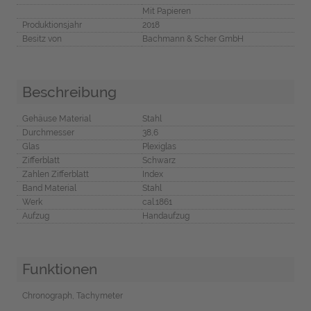
Mit Papieren
Produktionsjahr
2018
Besitz von
Bachmann & Scher GmbH
Beschreibung
Gehäuse Material
Stahl
Durchmesser
38,6
Glas
Plexiglas
Zifferblatt
Schwarz
Zahlen Zifferblatt
Index
Band Material
Stahl
Werk
cal.1861
Aufzug
Handaufzug
Funktionen
Chronograph, Tachymeter