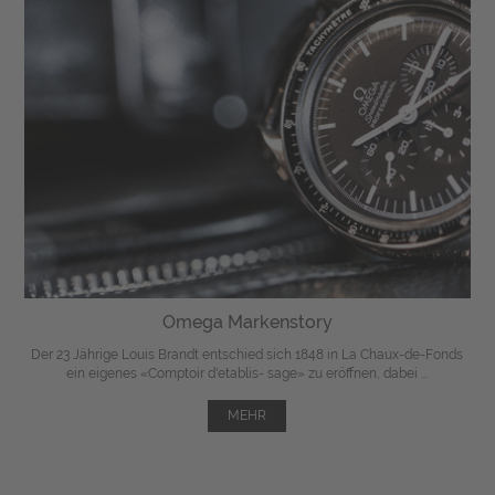
Omega Markenstory
Der 23 Jährige Louis Brandt entschied sich 1848 in La Chaux-de-Fonds
ein eigenes «Comptoir d'etablis- sage» zu eröffnen, dabei ...
MEHR