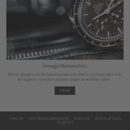
Omega Markenstory
Der 23 Jährige Louis Brandt entschied sich 1848 in La Chaux-de-Fonds
ein eigenes «Comptoir d'etablis- sage» zu eröffnen, dabei ...
MEHR
ANKAUF
FESTPREISKOMMISSION
VERKAUF
SUCHAUFTRAG
KONTAKT