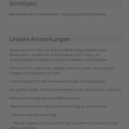
Sonstiges
kleine Sekunde, limitierte Serie, Originalzustand/Originalteile
Unsere Anmerkungen
We are proud to offer you this excellent Omega Speedmaster
Moonwatch - Apollo XVII, limited edition 021X / 1972 - ref.
31130423003001 in stainless steel with stainless steel bracelet.
Comes with its original box, papers (Germany 2018), swing tag and
Omega service papers 09/2020.
Limited Apollo XVII 45th anniversary model with special dial.
Has got the Apollo XVII mission emblem on the dial and the case back.
Milestone chronograph and collectors piece.
*Please don`t ask for a discount if contacting us via Chrono24.
** We buy watches since 1991.
*** Please contact us if you want to sell your fine wrist watch or your
entire collection.