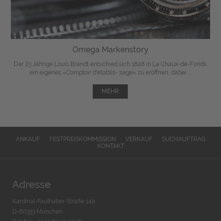
Omega Markenstory
Der 23 Jährige Louis Brandt entschied sich 1848 in La Chaux-de-Fonds
ein eigenes «Comptoir d'etablis- sage» zu eröffnen, dabei ...
MEHR
ANKAUF
FESTPREISKOMMISSION
VERKAUF
SUCHAUFTRAG
KONTAKT
Adresse
Kardinal-Faulhaber-Straße 14a
D-80333 München