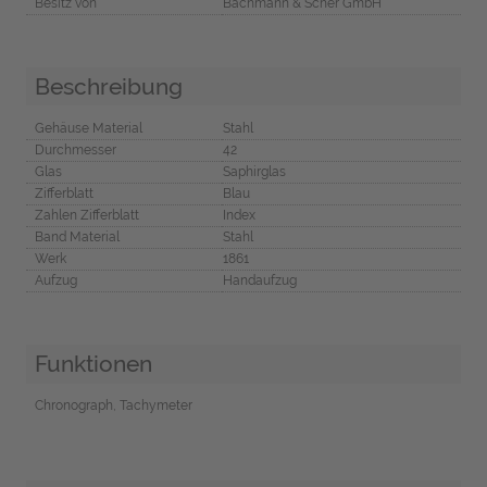
Besitz von
Bachmann & Scher GmbH
Beschreibung
Gehäuse Material
Stahl
Durchmesser
42
Glas
Saphirglas
Zifferblatt
Blau
Zahlen Zifferblatt
Index
Band Material
Stahl
Werk
1861
Aufzug
Handaufzug
Funktionen
Chronograph, Tachymeter