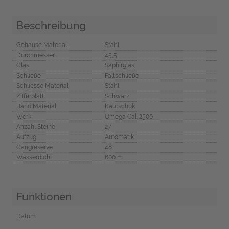
Beschreibung
Gehäuse Material
Stahl
Durchmesser
45,5
Glas
Saphirglas
Schließe
Faltschließe
Schliesse Material
Stahl
Zifferblatt
Schwarz
Band Material
Kautschuk
Werk
Omega Cal. 2500
Anzahl Steine
27
Aufzug
Automatik
Gangreserve
48
Wasserdicht
600 m
Funktionen
Datum