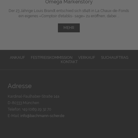
Omega Markenstory
Der 23 Jährige Louis Brandt entschied sich 1848 in La Chaux-de-Fonds
ein eigenes «Comptoir d'etablis- sage» zu eröffnen, dabei ...
MEHR
ANKAUF
FESTPREISKOMMISSION
VERKAUF
SUCHAUFTRAG
KONTAKT
Adresse
Kardinal-Faulhaber-Straße 14a
D-80333 München
Telefon: +49 (0)89 29 32 70
E-Mail:
info@bachmann-scher.de