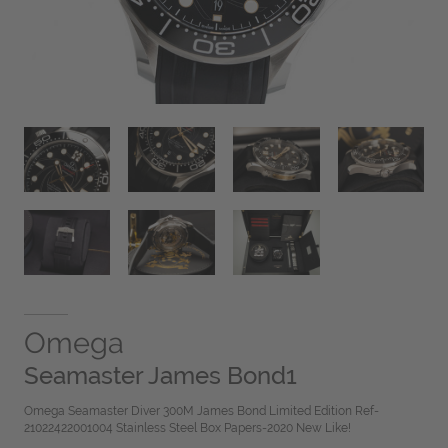
Omega
Seamaster James Bond1
Omega Seamaster Diver 300M James Bond Limited Edition Ref-
21022422001004 Stainless Steel Box Papers-2020 New Like!