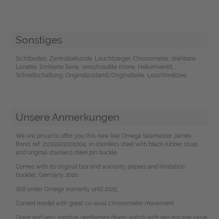
Sonstiges
Sichtboden, Zentralsekunde, Leuchtzeiger, Chronometer, drehbare
Lünette, limitierte Serie, verschraubte Krone, Heliumventil,
Schnellschaltung, Originalzustand/Originalteile, Leuchtindizies
Unsere Anmerkungen
We are proud to offer you this new like Omega Seamaster James
Bond, ref. 21022422001004, in stainless steel with black rubber strap
and original stainless steel pin buckle.
Comes with its original box and warranty papers and limitation
booklet, Germany 2020.
Still under Omega warranty until 2025.
Current model with great co-axial chronometer movement.
Great and very sportive gentleman divers watch with gas escape valve