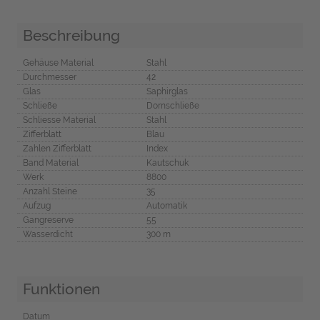
Beschreibung
Gehäuse Material
Stahl
Durchmesser
42
Glas
Saphirglas
Schließe
Dornschließe
Schliesse Material
Stahl
Zifferblatt
Blau
Zahlen Zifferblatt
Index
Band Material
Kautschuk
Werk
8800
Anzahl Steine
35
Aufzug
Automatik
Gangreserve
55
Wasserdicht
300 m
Funktionen
Datum