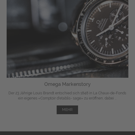
Omega Markenstory
Der 23 Jährige Louis Brandt entschied sich 1848 in La Chaux-de-Fonds
ein eigenes «Comptoir d'etablis- sage» zu eröffnen, dabei ...
MEHR