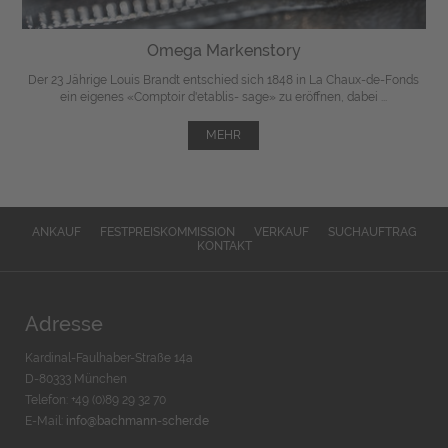
Omega Markenstory
Der 23 Jährige Louis Brandt entschied sich 1848 in La Chaux-de-Fonds
ein eigenes «Comptoir d'etablis- sage» zu eröffnen, dabei ...
MEHR
ANKAUF
FESTPREISKOMMISSION
VERKAUF
SUCHAUFTRAG
KONTAKT
Adresse
Kardinal-Faulhaber-Straße 14a
D-80333 München
Telefon: +49 (0)89 29 32 70
E-Mail:
info@bachmann-scher.de