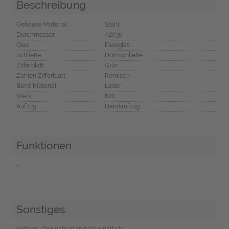
Beschreibung
Gehäuse Material
Stahl
Durchmesser
42X30
Glas
Plexiglas
Schließe
Dornschließe
Zifferblatt
Grün
Zahlen Zifferblatt
Römisch
Band Material
Leder
Werk
620
Aufzug
Handaufzug
Funktionen
-
Sonstiges
Vintage, Originalzustand/Originalteile