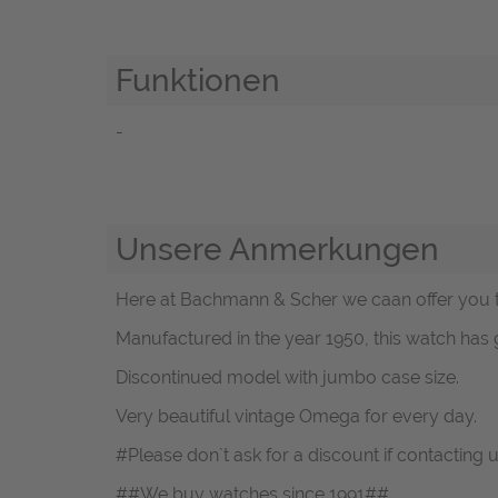
Funktionen
-
Unsere Anmerkungen
Here at Bachmann & Scher we caan offer you th
Manufactured in the year 1950, this watch has
Discontinued model with jumbo case size.
Very beautiful vintage Omega for every day.
#Please don`t ask for a discount if contacting
##We buy watches since 1991##