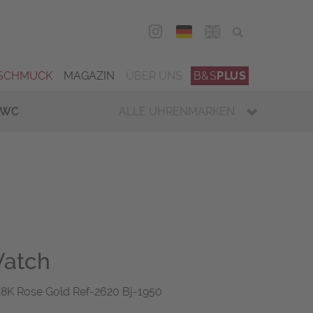
DEU
ENG
SCHMUCK
MAGAZIN
ÜBER UNS
B&S
PLUS
IWC
ALLE UHRENMARKEN
atch
K Rose Gold Ref-2620 Bj-1950