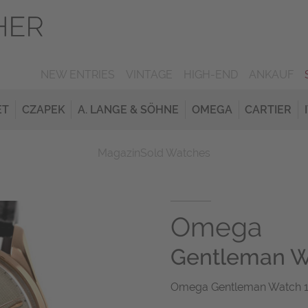
NEW ENTRIES
VINTAGE
HIGH-END
ANKAUF
ET
CZAPEK
A. LANGE & SÖHNE
OMEGA
CARTIER
Magazin
Sold Watches
Omega
Gentleman W
Omega Gentleman Watch 18