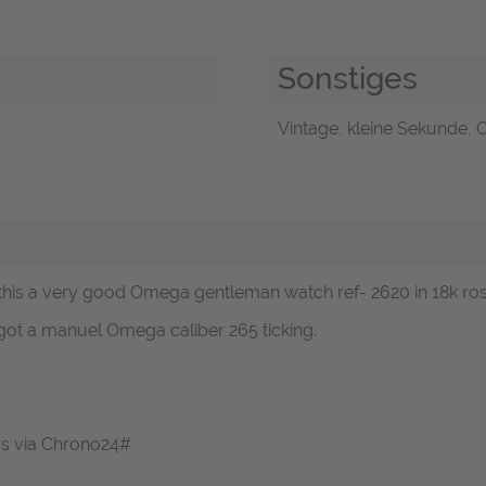
Sonstiges
Vintage, kleine Sekunde, O
is a very good Omega gentleman watch ref- 2620 in 18k rose
 got a manuel Omega caliber 265 ticking.
 us via Chrono24#