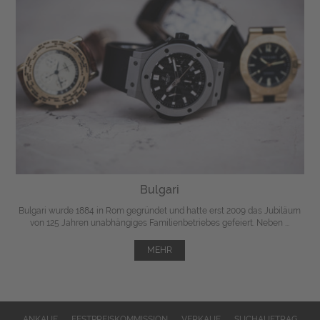
Bulgari
Bulgari wurde 1884 in Rom gegründet und hatte erst 2009 das Jubiläum
von 125 Jahren unabhängiges Familienbetriebes gefeiert. Neben ...
MEHR
ANKAUF
FESTPREISKOMMISSION
VERKAUF
SUCHAUFTRAG