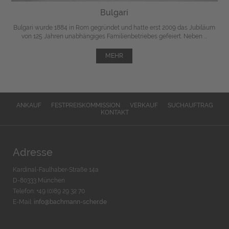
Bulgari
Bulgari wurde 1884 in Rom gegründet und hatte erst 2009 das Jubiläum
von 125 Jahren unabhängiges Familienbetriebes gefeiert. Neben ...
MEHR
ANKAUF
FESTPREISKOMMISSION
VERKAUF
SUCHAUFTRAG
KONTAKT
Adresse
Kardinal-Faulhaber-Straße 14a
D-80333 München
Telefon: +49 (0)89 29 32 70
E-Mail:
info@bachmann-scher.de