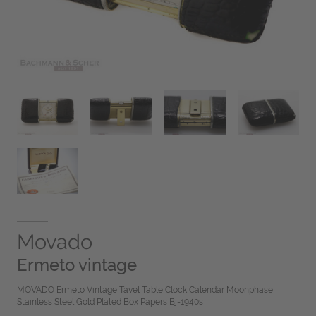
Movado
Ermeto vintage
MOVADO Ermeto Vintage Tavel Table Clock Calendar Moonphase
Stainless Steel Gold Plated Box Papers Bj-1940s