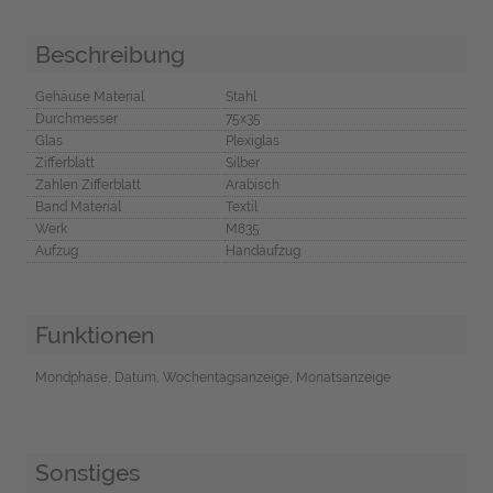
Beschreibung
Gehäuse Material
Stahl
Durchmesser
75x35
Glas
Plexiglas
Zifferblatt
Silber
Zahlen Zifferblatt
Arabisch
Band Material
Textil
Werk
M835
Aufzug
Handaufzug
Funktionen
Mondphase, Datum, Wochentagsanzeige, Monatsanzeige
Sonstiges