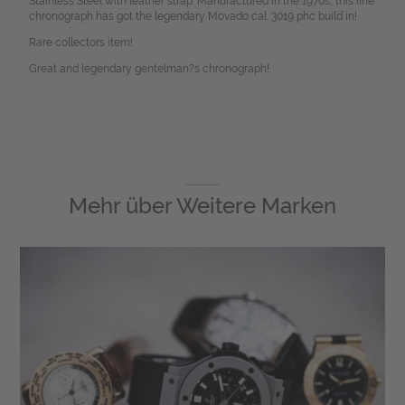
Stainless Steel with leather strap. Manufactured in the 1970s, this fine
chronograph has got the legendary Movado cal. 3019 phc build in!
Rare collectors item!
Great and legendary gentelman?s chronograph!
Mehr über
Weitere Marken