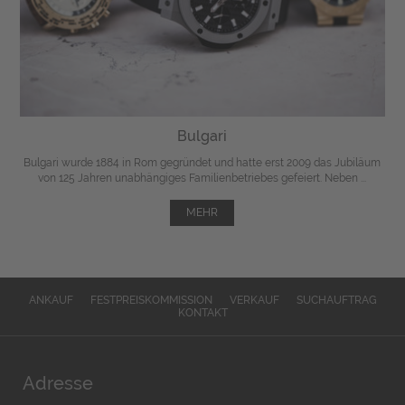
Bulgari
Bulgari wurde 1884 in Rom gegründet und hatte erst 2009 das Jubiläum
von 125 Jahren unabhängiges Familienbetriebes gefeiert. Neben ...
MEHR
ANKAUF
FESTPREISKOMMISSION
VERKAUF
SUCHAUFTRAG
KONTAKT
Adresse