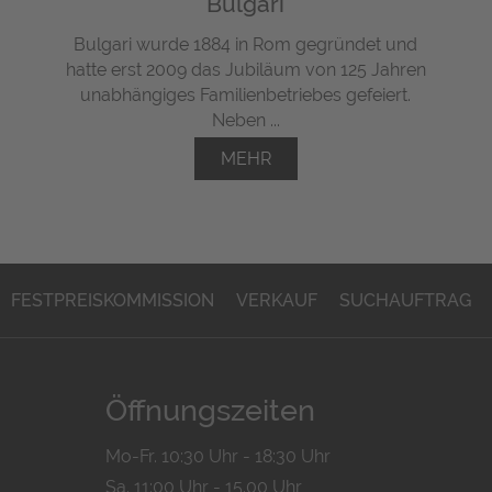
Bulgari
Bulgari wurde 1884 in Rom gegründet und
hatte erst 2009 das Jubiläum von 125 Jahren
unabhängiges Familienbetriebes gefeiert.
Neben ...
MEHR
FESTPREISKOMMISSION
VERKAUF
SUCHAUFTRAG
Öffnungszeiten
Mo-Fr. 10:30 Uhr - 18:30 Uhr
Sa. 11:00 Uhr - 15.00 Uhr