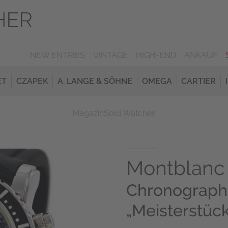
NEW ENTRIES
VINTAGE
HIGH-END
ANKAUF
ET
CZAPEK
A. LANGE & SÖHNE
OMEGA
CARTIER
Magazin
Sold Watches
Montblanc
Chronograph
„Meisterstüc