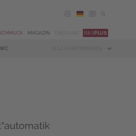
DEU
ENG
SCHMUCK
MAGAZIN
ÜBER UNS
B&S
PLUS
IWC
ALLE UHRENMARKEN
k"automatik