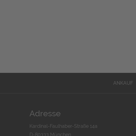
ANKAUF
Adresse
Kardinal-Faulhaber-Straße 14a
D-80333 München