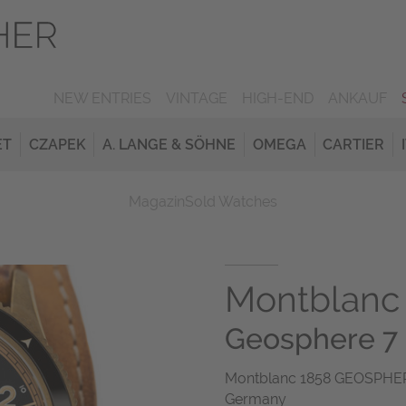
NEW ENTRIES
VINTAGE
HIGH-END
ANKAUF
ET
CZAPEK
A. LANGE & SÖHNE
OMEGA
CARTIER
Magazin
Sold Watches
Montblanc
Geosphere 7
Montblanc 1858 GEOSPHER
Germany