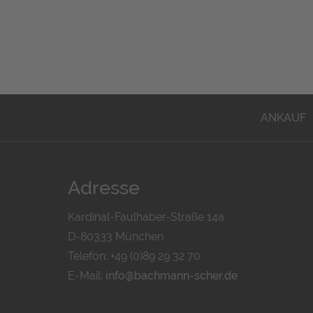
ANKAUF
Adresse
Kardinal-Faulhaber-Straße 14a
D-80333 München
Telefon: +49 (0)89 29 32 70
E-Mail:
info@bachmann-scher.de