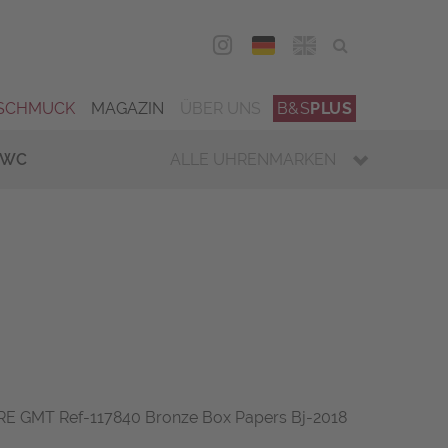
DEU
ENG
SCHMUCK
MAGAZIN
ÜBER UNS
B&S
PLUS
IWC
ALLE UHRENMARKEN
E GMT Ref-117840 Bronze Box Papers Bj-2018