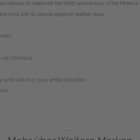
n release to celebrate the 160th anniversary of the Minerva m
e wrist with its special explorer leather strap.
GmbH.
s via Chrono24.
ne wrist watch or your entire collection.
RAM.