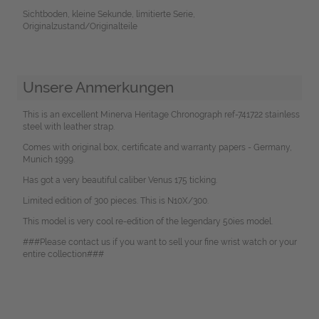
Sichtboden, kleine Sekunde, limitierte Serie,
Originalzustand/Originalteile
Unsere Anmerkungen
This is an excellent Minerva Heritage Chronograph ref-741722 stainless
steel with leather strap.
Comes with original box, certificate and warranty papers - Germany,
Munich 1999.
Has got a very beautiful caliber Venus 175 ticking.
Limited edition of 300 pieces. This is N10X/300.
This model is very cool re-edition of the legendary 50ies model.
###Please contact us if you want to sell your fine wrist watch or your
entire collection###