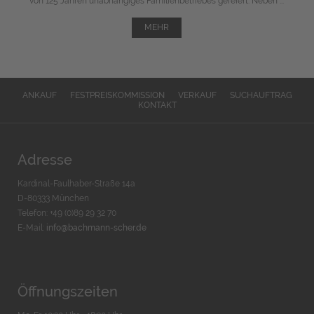
von 125 Jahren unabhängiges Familienbetriebes gefeiert. Neben ...
MEHR
ANKAUF
FESTPREISKOMMISSION
VERKAUF
SUCHAUFTRAG
KONTAKT
Adresse
Kardinal-Faulhaber-Straße 14a
D-80333 München
Telefon: +49 (0)89 29 32 70
E-Mail:
info@bachmann-scher.de
Öffnungszeiten