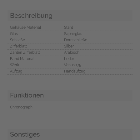
Beschreibung
Gehäuse Material
Stahl
Glas
Saphirglas
Schließe
Dornschließe
Zifferblatt
Silber
Zahlen Zifferblatt
Arabisch
Band Material
Leder
Werk
Venus 175
Aufzug
Handaufzug
Funktionen
Chronograph
Sonstiges