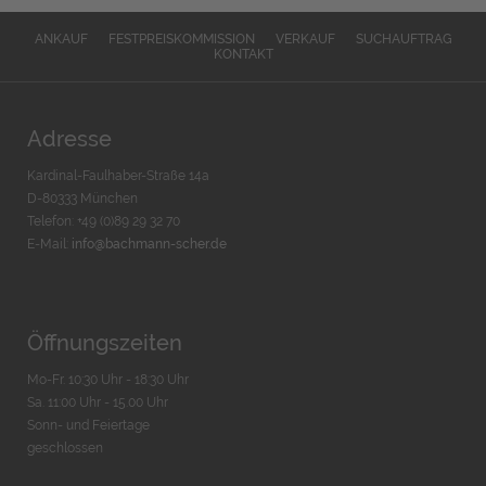
ANKAUF
FESTPREISKOMMISSION
VERKAUF
SUCHAUFTRAG
KONTAKT
Adresse
Kardinal-Faulhaber-Straße 14a
D-80333 München
Telefon: +49 (0)89 29 32 70
E-Mail:
info@bachmann-scher.de
Öffnungszeiten
Mo-Fr. 10:30 Uhr - 18:30 Uhr
Sa. 11:00 Uhr - 15.00 Uhr
Sonn- und Feiertage
geschlossen