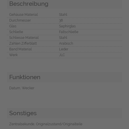
Beschreibung
Gehäuse Material
Stahl
Durchmesser
38
Glas
Saphirglas
Schließe
Faltschließe
Schliesse Material
Stahl
Zahlen Zifferblatt
Arabisch
Band Material
Leder
Werk
JLC
Funktionen
Datum, Wecker
Sonstiges
Zentralsekunde, Originalzustand/Originalteile