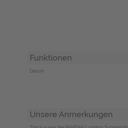
Funktionen
Datum
Unsere Anmerkungen
This is a new like PANERAI Luminor Submers