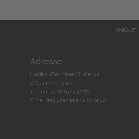
ANKAUF
Adresse
Kardinal-Faulhaber-Straße 14a
D-80333 München
Telefon: +49 (0)89 29 32 70
E-Mail:
info@bachmann-scher.de