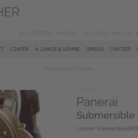
NEW ENTRIES
VINTAGE
HIGH-END
ANKAUF
ET
CZAPEK
A. LANGE & SÖHNE
OMEGA
CARTIER
Magazin
Sold Watches
Panerai
Submersible
Luminor Submersible BRO