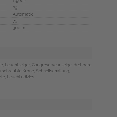
P.9002
29
Automatik
72
300 m
de, Leuchtzeiger, Gangreserveanzeige, drehbare
 verschraubte Krone, Schnellschaltung,
ile, Leuchtindizies