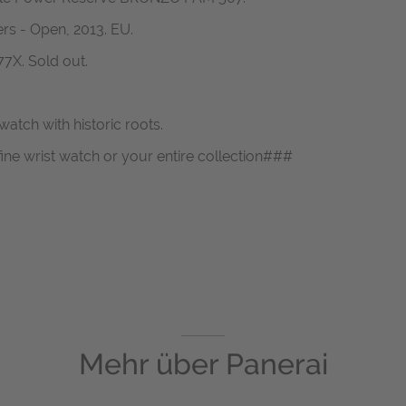
rs - Open, 2013. EU.
 77X. Sold out.
atch with historic roots.
fine wrist watch or your entire collection###
Mehr über
Panerai