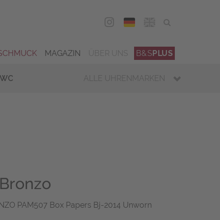
DEU
ENG
SCHMUCK
MAGAZIN
ÜBER UNS
B&S
PLUS
IWC
ALLE UHRENMARKEN
 Bronzo
NZO PAM507 Box Papers Bj-2014 Unworn