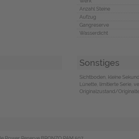
Werk
Anzahl Steine
Aufzug
Gangreserve
Wasserdicht
Sonstiges
Sichtboden, kleine Sekun
Lünette, limitierte Serie,
Originalzustand/Originalte
ible Power Reserve BRONZO PAM 507.