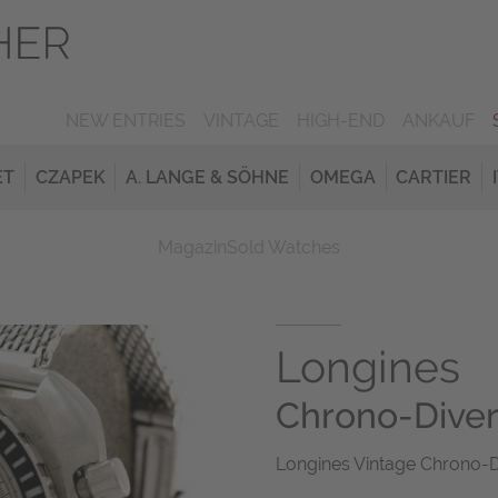
NEW ENTRIES
VINTAGE
HIGH-END
ANKAUF
ET
CZAPEK
A. LANGE & SÖHNE
OMEGA
CARTIER
Magazin
Sold Watches
Longines
Chrono-Dive
Longines Vintage Chrono-Di