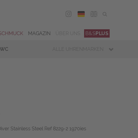
DEU
ENG
SCHMUCK
MAGAZIN
ÜBER UNS
B&S
PLUS
IWC
ALLE UHRENMARKEN
r
ver Stainless Steel Ref 8229-2 1970ies