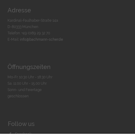
Adresse
Kardinal-Faulhaber-Straße 14a
D-80333 München
Telefon: +49 (0)89 29 32 70
E-Mail:
info@bachmann-scher.de
Öffnungszeiten
Mo-Fr. 10:30 Uhr - 18:30 Uhr
Sa. 11:00 Uhr - 15.00 Uhr
Sonn- und Feiertage
geschlossen
Follow us
Facebook