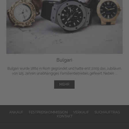
Bulgari
Bulgari wurde 1884 in Rom gegründet und hatte erst 2009 das Jubiläum
von 125 Jahren unabhängiges Familienbetriebes gefeiert. Neben ...
MEHR
ANKAUF
FESTPREISKOMMISSION
VERKAUF
SUCHAUFTRAG
KONTAKT