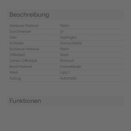
Beschreibung
Gehäuse Material
Platin
Durchmesser
37
Glas
Saphirglas
Schließe
Dornschließe
Schliesse Material
Platin
Zifferblatt
Weiß
Zahlen Zifferblatt
Römisch
Band Material
Krokodilleder
Werk
L921.7
Aufzug
Automatik
Funktionen
-