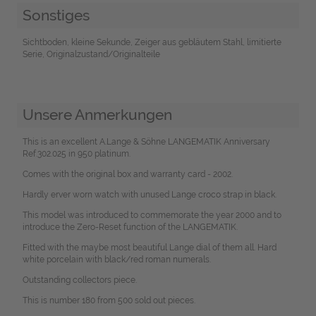
Sonstiges
Sichtboden, kleine Sekunde, Zeiger aus gebläutem Stahl, limitierte
Serie, Originalzustand/Originalteile
Unsere Anmerkungen
This is an excellent A.Lange & Söhne LANGEMATIK Anniversary
Ref.302.025 in 950 platinum.
Comes with the original box and warranty card - 2002.
Hardly erver worn watch with unused Lange croco strap in black.
This model was introduced to commemorate the year 2000 and to
introduce the Zero-Reset function of the LANGEMATIK.
Fitted with the maybe most beautiful Lange dial of them all. Hard
white porcelain with black/red roman numerals.
Outstanding collectors piece.
This is number 180 from 500 sold out pieces.