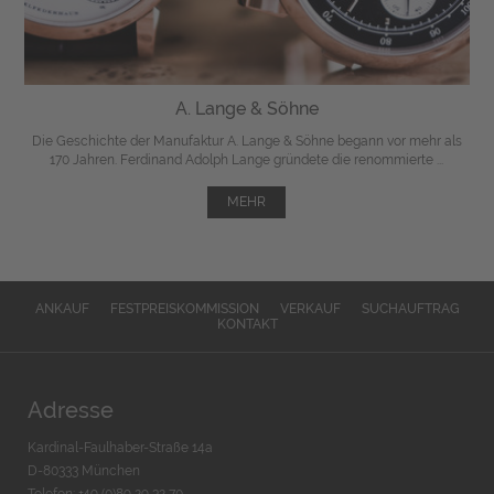
A. Lange & Söhne
Die Geschichte der Manufaktur A. Lange & Söhne begann vor mehr als
170 Jahren. Ferdinand Adolph Lange gründete die renommierte ...
MEHR
ANKAUF
FESTPREISKOMMISSION
VERKAUF
SUCHAUFTRAG
KONTAKT
Adresse
Kardinal-Faulhaber-Straße 14a
D-80333 München
Telefon: +49 (0)89 29 32 70