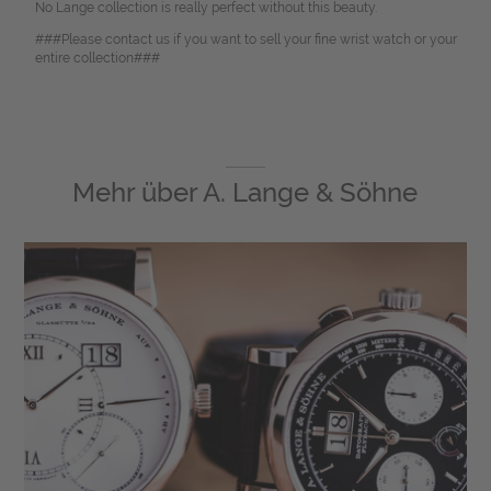
No Lange collection is really perfect without this beauty.
###Please contact us if you want to sell your fine wrist watch or your
entire collection###
Mehr über
A. Lange & Söhne