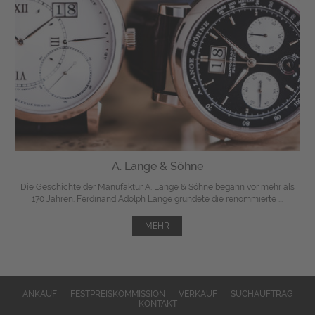
A. Lange & Söhne
Die Geschichte der Manufaktur A. Lange & Söhne begann vor mehr als
170 Jahren. Ferdinand Adolph Lange gründete die renommierte ...
MEHR
ANKAUF
FESTPREISKOMMISSION
VERKAUF
SUCHAUFTRAG
KONTAKT