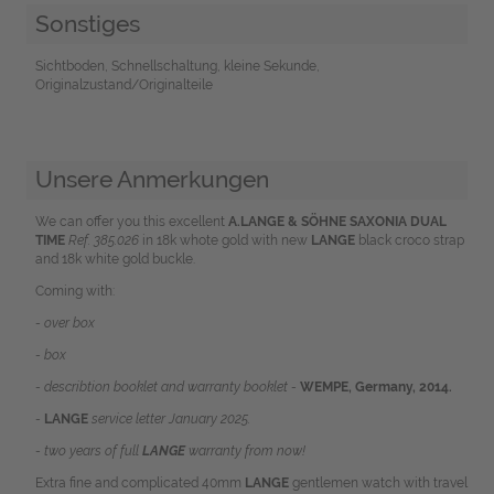
Sonstiges
Sichtboden, Schnellschaltung, kleine Sekunde,
Originalzustand/Originalteile
Unsere Anmerkungen
We can offer you this excellent
A.LANGE & SÖHNE SAXONIA DUAL
TIME
Ref. 385.026
in 18k whote gold with new
LANGE
black croco strap
and 18k white gold buckle.
Coming with:
- over box
- box
- describtion booklet and warranty booklet -
WEMPE, Germany, 2014.
-
LANGE
service letter January 2025.
- two years of full
LANGE
warranty from now!
Extra fine and complicated 40mm
LANGE
gentlemen watch with travel