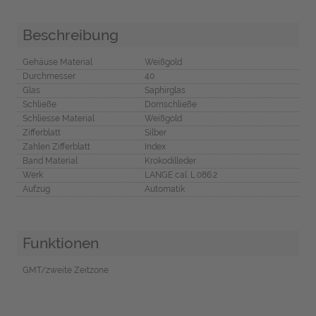
Beschreibung
Gehäuse Material
Weißgold
Durchmesser
40
Glas
Saphirglas
Schließe
Dornschließe
Schliesse Material
Weißgold
Zifferblatt
Silber
Zahlen Zifferblatt
Index
Band Material
Krokodilleder
Werk
LANGE cal. L.086.2
Aufzug
Automatik
Funktionen
GMT/zweite Zeitzone