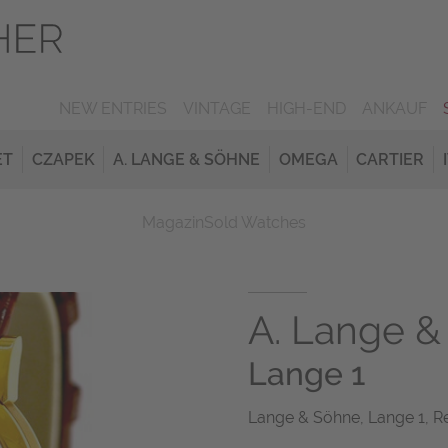
NEW ENTRIES
VINTAGE
HIGH-END
ANKAUF
ET
CZAPEK
A. LANGE & SÖHNE
OMEGA
CARTIER
Magazin
Sold Watches
A. Lange &
Lange 1
Lange & Söhne, Lange 1, Ref