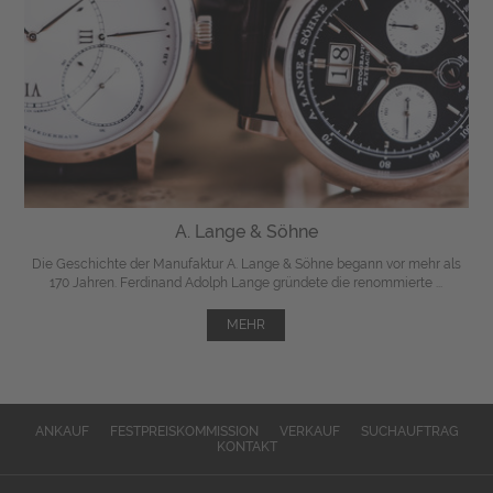
A. Lange & Söhne
Die Geschichte der Manufaktur A. Lange & Söhne begann vor mehr als
170 Jahren. Ferdinand Adolph Lange gründete die renommierte ...
MEHR
ANKAUF
FESTPREISKOMMISSION
VERKAUF
SUCHAUFTRAG
KONTAKT