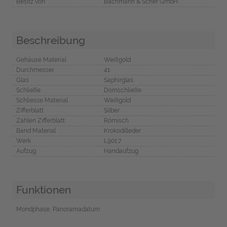
Besitz von
Bachmann & Scher GmbH
Beschreibung
Gehäuse Material
Weißgold
Durchmesser
41
Glas
Saphirglas
Schließe
Dornschließe
Schliesse Material
Weißgold
Zifferblatt
Silber
Zahlen Zifferblatt
Römisch
Band Material
Krokodilleder
Werk
L901.7
Aufzug
Handaufzug
Funktionen
Mondphase, Panoramadatum