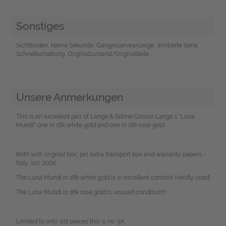
Sonstiges
Sichtboden, kleine Sekunde, Gangreserveanzeige, limitierte Serie,
Schnellschaltung, Originalzustand/Originalteile
Unsere Anmerkungen
This is an excellent pair of Lange & Söhne Grosse Lange 1 "Luna
Mundi" one in 18k white gold and one in 18k rose gold.
Both with original box, pin extra transport box and warranty papers -
Italy, oct. 2004.
The Luna Mundi in 18k white gold is in excellent contion! Hardly used!
The Luna Mundi in 18k rose gold is unused condition!!!
Limited to only 101 pieces this is no. 9X.