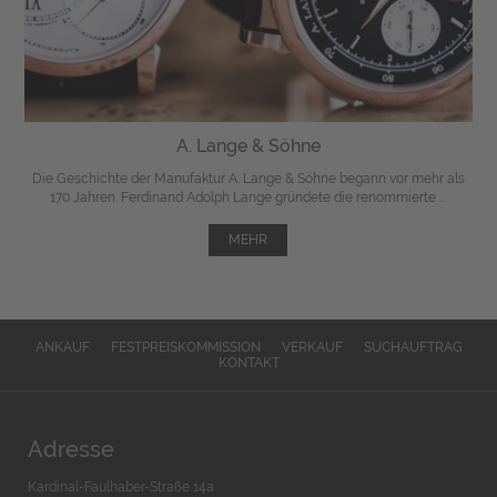
A. Lange & Söhne
Die Geschichte der Manufaktur A. Lange & Söhne begann vor mehr als
170 Jahren. Ferdinand Adolph Lange gründete die renommierte ...
MEHR
ANKAUF
FESTPREISKOMMISSION
VERKAUF
SUCHAUFTRAG
KONTAKT
Adresse
Kardinal-Faulhaber-Straße 14a