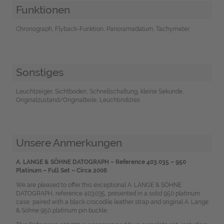
Funktionen
Chronograph, Flyback-Funktion, Panoramadatum, Tachymeter
Sonstiges
Leuchtzeiger, Sichtboden, Schnellschaltung, kleine Sekunde,
Originalzustand/Originalteile, Leuchtindizies
Unsere Anmerkungen
A. LANGE & SÖHNE DATOGRAPH – Reference 403.035 – 950
Platinum – Full Set – Circa 2006
We are pleased to offer this exceptional A. LANGE & SÖHNE
DATOGRAPH, reference 403.035, presented in a solid 950 platinum
case, paired with a black crocodile leather strap and original A. Lange
& Söhne 950 platinum pin buckle.