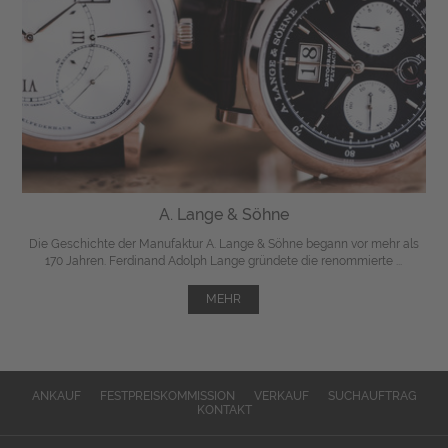
A. Lange & Söhne
Die Geschichte der Manufaktur A. Lange & Söhne begann vor mehr als
170 Jahren. Ferdinand Adolph Lange gründete die renommierte ...
MEHR
ANKAUF
FESTPREISKOMMISSION
VERKAUF
SUCHAUFTRAG
KONTAKT