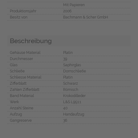
Mit Papieren
Produktionsjahr
2006
Besitz von
Bachmann & Scher GmbH
Beschreibung
Gehäuse Material
Platin
Durchmesser
39
Glas
Saphirglas
Schließe
Dornschließe
Schliesse Material
Platin
Zifferblatt
Schwarz
Zahlen Zifferblatt
Römisch
Band Material
Krokodilleder
Werk
L&S L951.1
Anzahl Steine
40
Aufzug
Handaufzug
Gangreserve
36