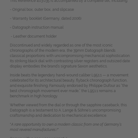
This Reference 403.035 is accompanied by a complete set, including:
- Original box, outer box, and slipcase
- Warranty booklet (Germany, dated 2006)
- Datograph instruction manual
- Leather document holder
Discontinued and widely regarded as one of the most iconic
chronographs of the modern era, the 39mm Datograph blends
classical proportions with uncompromising mechanical sophistication.
Its striking black dial with contrasting silver registers and outsized date
display embodies the brand’s signature Saxon aesthetics.
Inside beats the legendary hand-wound caliber L951.1 — a movement
celebrated for its architectural beauty, flyback chronograph function,
and exquisite finishing. Famously endorsed by Philippe Dufour as “the
best chronograph movement ever made,” the L951.1 remains a
benchmark in high horology.
Whether viewed from the dial or through the sapphire caseback, this
Datograph is a testament to A. Lange & Söhne’s uncompromising
craftsmanship and dedication to mechanical excellence.
"
A rare opportunity to own a modern classic from one of Germany’s
most revered manufactures.!"