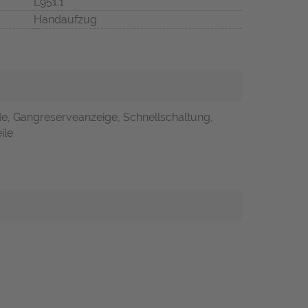
L951.1
Handaufzug
de, Gangreserveanzeige, Schnellschaltung,
ile