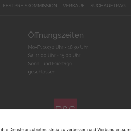
FESTPREISKOMMISSION
VERKAUF
SUCHAUFTRAG
Öffnungszeiten
Mo-Fr. 10:30 Uhr - 18:30 Uhr
Sa. 11:00 Uhr - 15.00 Uhr
Sonn- und Feiertage
geschlossen
© 2026 by
Bachmann & Scher GmbH / Watchandco GmbH