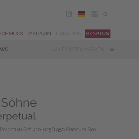
DEU
ENG
SCHMUCK
MAGAZIN
ÜBER UNS
B&S
PLUS
IWC
ALLE UHRENMARKEN
 Söhne
rpetual
Perpetual Ref-410-025D 950 Platinum Box