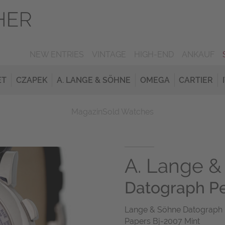
NEW ENTRIES
VINTAGE
HIGH-END
ANKAUF
ET
CZAPEK
A. LANGE & SÖHNE
OMEGA
CARTIER
Magazin
Sold Watches
A. Lange &
Datograph Pe
Lange & Söhne Datograph 
Papers Bj-2007 Mint