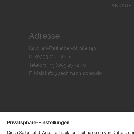
ANKAUF
Adresse
Kardinal-Faulhaber-Straße 14a
D-80333 München
Telefon: +49 (0)89 29 32 70
E-Mail:
info@bachmann-scher.de