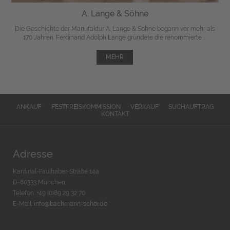
A. Lange & Söhne
Die Geschichte der Manufaktur A. Lange & Söhne begann vor mehr als
170 Jahren. Ferdinand Adolph Lange gründete die renommierte ...
MEHR
ANKAUF
FESTPREISKOMMISSION
VERKAUF
SUCHAUFTRAG
KONTAKT
Adresse
Kardinal-Faulhaber-Straße 14a
D-80333 München
Telefon: +49 (0)89 29 32 70
E-Mail:
info@bachmann-scher.de