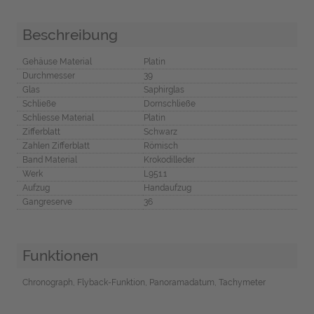
Beschreibung
Gehäuse Material
Platin
Durchmesser
39
Glas
Saphirglas
Schließe
Dornschließe
Schliesse Material
Platin
Zifferblatt
Schwarz
Zahlen Zifferblatt
Römisch
Band Material
Krokodilleder
Werk
L951.1
Aufzug
Handaufzug
Gangreserve
36
Funktionen
Chronograph, Flyback-Funktion, Panoramadatum, Tachymeter