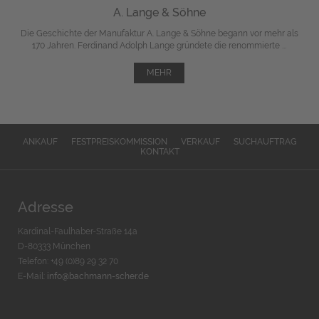
A. Lange & Söhne
Die Geschichte der Manufaktur A. Lange & Söhne begann vor mehr als
170 Jahren. Ferdinand Adolph Lange gründete die renommierte ...
MEHR
ANKAUF
FESTPREISKOMMISSION
VERKAUF
SUCHAUFTRAG
KONTAKT
Adresse
Kardinal-Faulhaber-Straße 14a
D-80333 München
Telefon: +49 (0)89 29 32 70
E-Mail:
info@bachmann-scher.de