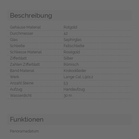
Beschreibung
Gehäuse Material
Rotgold
Durchmesser
42
Glas
Saphirglas
Schließe
Faltschließe
Schliesse Material
Roségold
Zifferblatt
Silber
Zahlen Zifferblatt
Römisch
Band Material
Krokodilleder
Werk
Lange Cal. L901.2
Anzahl Steine
53
Aufzug
Handaufzug
Wasserdicht
30 m
Funktionen
Panoramadatum