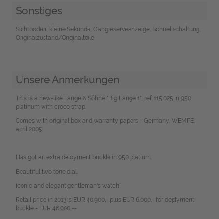
Sonstiges
Sichtboden, kleine Sekunde, Gangreserveanzeige, Schnellschaltung,
Originalzustand/Originalteile
Unsere Anmerkungen
This is a new-like Lange & Söhne "Big Lange 1", ref. 115.025 in 950
platinum with croco strap.
Comes with original box and warranty papers - Germany, WEMPE,
april 2005.
Has got an extra deloyment buckle in 950 platium.
Beautiful two tone dial.
Iconic and elegant gentleman's watch!
Retail price in 2013 is EUR 40.900,- plus EUR 6.000,- for deplyment
buckle = EUR 46.900,--.