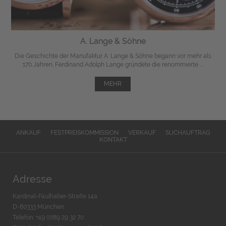
A. Lange & Söhne
Die Geschichte der Manufaktur A. Lange & Söhne begann vor mehr als
170 Jahren. Ferdinand Adolph Lange gründete die renommierte ...
MEHR
ANKAUF
FESTPREISKOMMISSION
VERKAUF
SUCHAUFTRAG
KONTAKT
Adresse
Kardinal-Faulhaber-Straße 14a
D-80333 München
Telefon: +49 (0)89 29 32 70