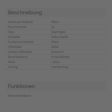
Beschreibung
Gehäuse Material
Platin
Durchmesser
42
Glas
Saphirglas
Schließe
Faltschließe
Schliesse Material
Platin
Zifferblatt
Silber
Zahlen Zifferblatt
Römisch
Band Material
Krokodilleder
Werk
L901.2
Aufzug
Handaufzug
Funktionen
Panoramadatum