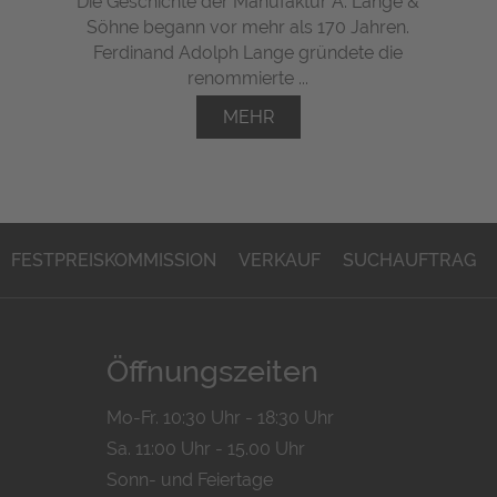
Die Geschichte der Manufaktur A. Lange &
Söhne begann vor mehr als 170 Jahren.
Ferdinand Adolph Lange gründete die
renommierte ...
MEHR
FESTPREISKOMMISSION
VERKAUF
SUCHAUFTRAG
Öffnungszeiten
Mo-Fr. 10:30 Uhr - 18:30 Uhr
Sa. 11:00 Uhr - 15.00 Uhr
Sonn- und Feiertage