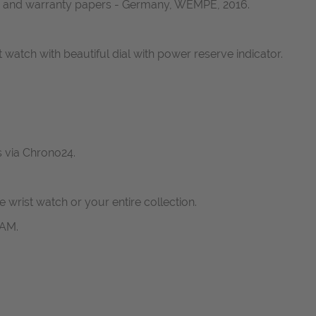
box and warranty papers - Germany, WEMPE, 2016.
watch with beautiful dial with power reserve indicator.
s via Chrono24.
ne wrist watch or your entire collection.
RAM.