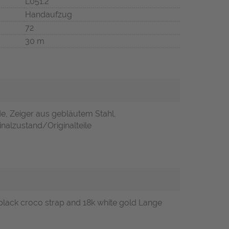
L051.2
Handaufzug
72
30 m
e, Zeiger aus gebläutem Stahl,
nalzustand/Originalteile
 black croco strap and 18k white gold Lange