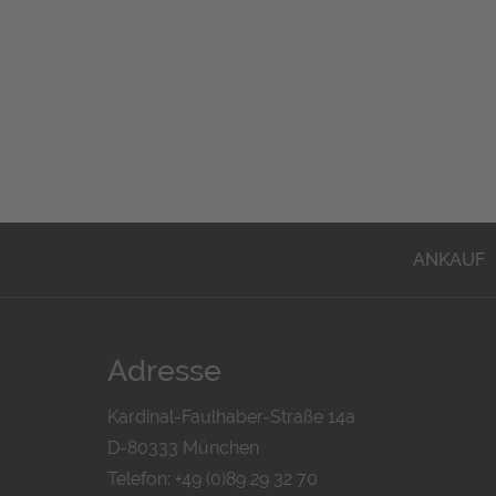
ANKAUF
Adresse
Kardinal-Faulhaber-Straße 14a
D-80333 München
Telefon: +49 (0)89 29 32 70