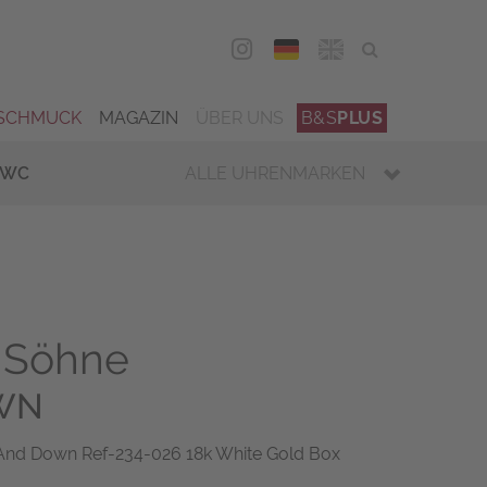
DEU
ENG
SCHMUCK
MAGAZIN
ÜBER UNS
B&S
PLUS
IWC
ALLE UHRENMARKEN
 Söhne
WN
nd Down Ref-234-026 18k White Gold Box