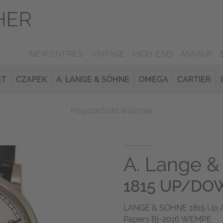
NEW ENTRIES
VINTAGE
HIGH-END
ANKAUF
ET
CZAPEK
A. LANGE & SÖHNE
OMEGA
CARTIER
Magazin
Sold Watches
A. Lange &
1815 UP/DO
LANGE & SÖHNE 1815 Up A
Papers Bj-2016 WEMPE