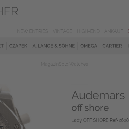
NEW ENTRIES
VINTAGE
HIGH-END
ANKAUF
ET
CZAPEK
A. LANGE & SÖHNE
OMEGA
CARTIER
Magazin
Sold Watches
Audemars 
off shore
Lady OFF SHORE Ref-26283