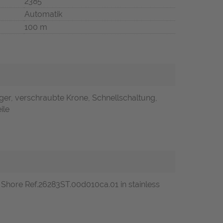
2385
Automatik
100 m
ger, verschraubte Krone, Schnellschaltung,
ile
 Shore Ref.26283ST.00d010ca.01 in stainless