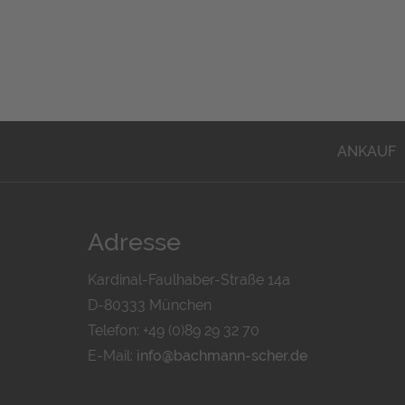
ANKAUF
Adresse
Kardinal-Faulhaber-Straße 14a
D-80333 München
Telefon: +49 (0)89 29 32 70
E-Mail:
info@bachmann-scher.de