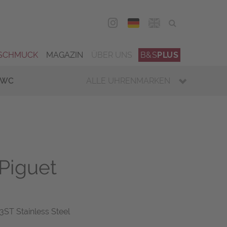
DEU
ENG
SCHMUCK
MAGAZIN
ÜBER UNS
B&S
PLUS
IWC
ALLE UHRENMARKEN
Piguet
ST Stainless Steel