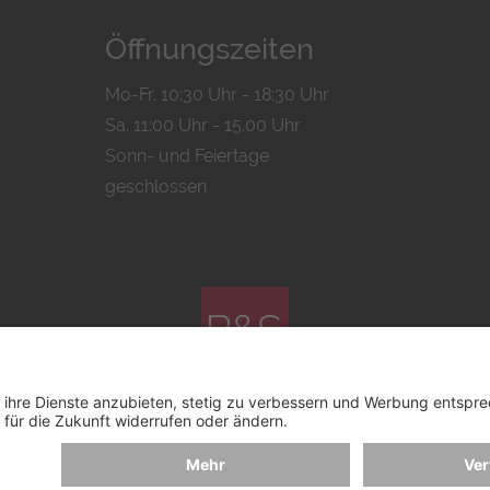
Öffnungszeiten
Mo-Fr. 10:30 Uhr - 18:30 Uhr
Sa. 11:00 Uhr - 15.00 Uhr
Sonn- und Feiertage
geschlossen
© 2026 by
Bachmann & Scher GmbH / Watchandco GmbH
MPRESSUM
VERSANDKOSTEN
AGB & WIDERRUF
COOK