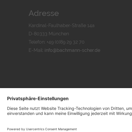
Adresse
Kardinal-Faulhaber-Straße 14a
D-80333 München
Telefon: +49 (0)89 29 32 70
E-Mail:
info@bachmann-scher.de
DATENSCHUTZ
I