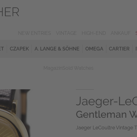
NEW ENTRIES
VINTAGE
HIGH-END
ANKAUF
ET
CZAPEK
A. LANGE & SÖHNE
OMEGA
CARTIER
Magazin
Sold Watches
Jaeger-LeC
Gentleman W
Jaeger LeCoultre Vintage 