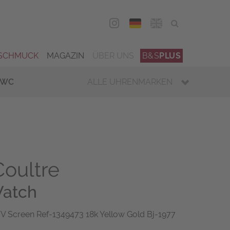
DEU
ENG
SCHMUCK
MAGAZIN
ÜBER UNS
B&S
PLUS
IWC
ALLE UHRENMARKEN
oultre
atch
TV Screen Ref-1349473 18k Yellow Gold Bj-1977