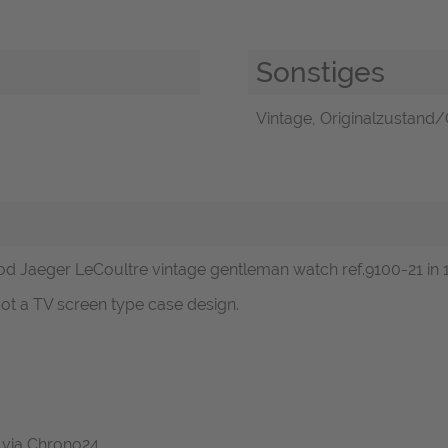
Sonstiges
Vintage, Originalzustand/O
 Jaeger LeCoultre vintage gentleman watch ref.9100-21 in 1
ot a TV screen type case design.
s via Chrono24.