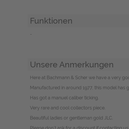
Funktionen
-
Unsere Anmerkungen
Here at Bachmann & Scher we have a very good
Manufactured in around 1977, this model has g
Has got a manuel caliber ticking.
Very rare and cool collectors piece.
Beautiful ladies or gentleman gold JLC.
Please don`t ask for a discount if contacting u